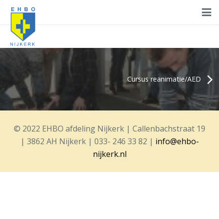
Home
Cursussen
Cursus reanimatie/AED
Ondersteuning
Burgerhulp
© 2022 EHBO afdeling Nijkerk | Callenbachstraat 19
Agenda
| 3862 AH Nijkerk | 033- 246 33 82 |
info@ehbo-
Aanmelden
nijkerk.nl
Contact