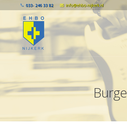
033- 246 33 82
info@ehbo-nijkerk.nl
Burge