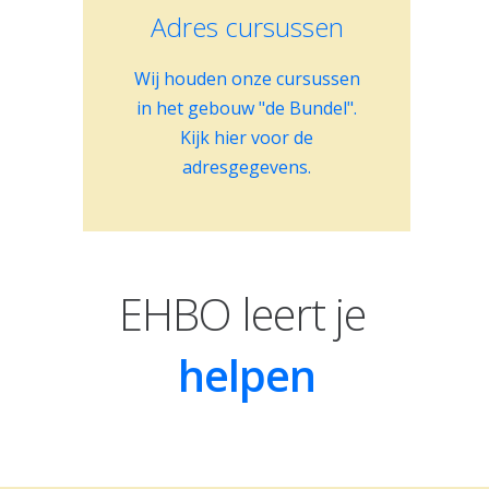
Adres cursussen
3861 VS Nijkerk
Wij houden onze cursussen
in het gebouw "de Bundel".
Kijk hier voor de
adresgegevens.
EHBO leert je
ondersteunen
helpen