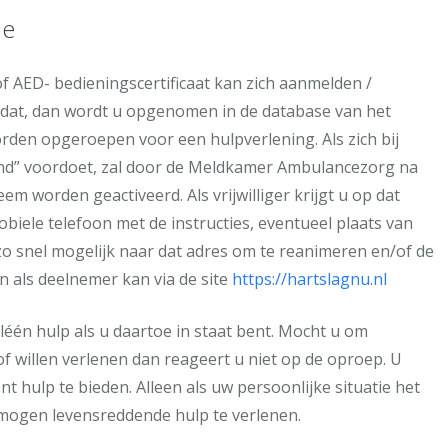
ie
of AED- bedieningscertificaat kan zich aanmelden /
et u dat, dan wordt u opgenomen in de database van het
den opgeroepen voor een hulpverlening. Als zich bij
and” voordoet, zal door de Meldkamer Ambulancezorg na
m worden geactiveerd. Als vrijwilliger krijgt u op dat
ele telefoon met de instructies, eventueel plaats van
zo snel mogelijk naar dat adres om te reanimeren en/of de
n als deelnemer kan via de site
https://hartslagnu.nl
lléén hulp als u daartoe in staat bent. Mocht u om
 willen verlenen dan reageert u niet op de oproep. U
t hulp te bieden. Alleen als uw persoonlijke situatie het
mogen levensreddende hulp te verlenen.