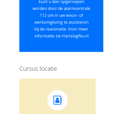
kunt u dan opgeroepen
worden door de alarmcentrale
112 om in uw woon- of
werkomgeving te assisteren
bij de reanimatie. Voor meer
informatie zie HartslagNu.nl
Cursus locatie
"de Bundel"
Adres:
Havenstraat 5